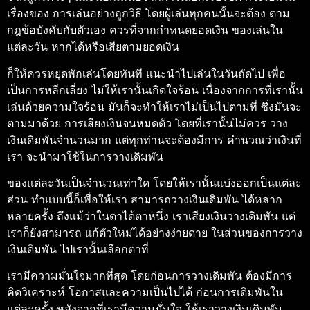
เรื่องของ การเล่นอย่างถูกวิธี โดยผู้เล่นทุกคนนั้นจะต้อง ตาม
กฎข้อบังคับกับตัวเอง ควรที่จากกำหนดยอดเงิน ของเล่นใน
แต่ละวัน หากได้หรือเสียตามยอดเงิน
ก็ให้ควรหยุดพักเล่นโดยทันที แนะนำไปเล่นในวันถัดไป เพื่อ
เป็นการหลีกเลี่ยง ไม่ให้เรานั้นเกิดใจร้อน เนื่องจากการที่เรานั้น
เล่นด้วยความใจร้อน มันก็จะทำให้เราไม่เป็นไปตามที่ ซึ่งมันจะ
ตามมาด้วย การเสียงเงินจนหมดตัว โดยที่เรานั้นไม่ควร วาง
เงินเดิมพันจำนวนมาก แต่ทุกท่านจะต้องมีการ คำนวณว่าเงินที่
เรา จะนำมาใช้ในการวางเดิมพัน
ของแต่ละวันเป็นจำนวนเท่าใด โดยให้เรานั้นแบ่งออกเป็นแต่ละ
ส่วน ทำแบบนี้ก็เพื่อให้เรา สามารถวางเงินเดิมพัน ได้หลาก
หลายครั้ง ถึงแม้ว่าในตาได้ตาหนึ่ง เราเสียงเงินวางเดิมพัน แต่
เราก็ยังสามารถ แก้ตัวใหม่ได้อย่างง่ายดาย ในส่วนของการวาง
เงินเดิมพัน ไปเรานั้นเลือกตาที่
เรามีความมั่นใจมากที่สุด โดยก่อนการวางเดิมพัน ต้องมีการ
คิดวิเคราะห์ โอกาสและความเป็นไปได้ ก่อนการเดิมพันใน
แต่ละครั้ง หลังจากที่เรามีความมั่นใจ ให้เราวางเงินเดิมพัน