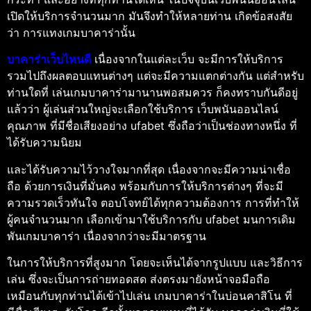
เปิดให้บริการจำนวนมาก มันจึงทำให้หลายท่าน เกิดข้อสงสัย
ว่า การแทงเกมบาคาร่านั้น
บาคาร่าเว็บไหนดี
เนื่องจากในแต่ละเว็บ จะมีการให้บริการ
รวมไปถึงผลตอบแทนต่างๆ แต่จะมีความแตกต่างกัน แต่สำหรับ
ท่านใดที่ เล่นเกมบาคาร่ามานานพอสมควร ก็คงทราบกันดีอยู่
แล้วว่า ผู้เล่นส่วนใหญ่จะเลือกใช้บริการ เว็บพนันออนไลน์
คุณภาพ ที่มีชื่อเสียงอย่าง ufabet ซึ่งถือว่าเป็นช่องทางหนึ่ง ที่
ได้รับความนิยม
และได้รับความไว้วางใจมากที่สุด เนื่องจากจะมีความน่าเชื่อ
ถือ ด้วยการเงินที่มั่นคง พร้อมกับการให้บริการต่างๆ ที่จะมี
ความรวดเร็วทันใจ ตอบโจทย์ได้ทุกความต้องการ การที่ทำให้
ผู้คนจำนวนมาก เลือกเข้ามาใช้บริการกับ ufabet มนการเดิม
พันเกมบาคาร่า เนื่องจากว่าจะมีมาตรฐาน
ในการให้บริการที่สูงมาก โดยจะเห็นได้จากรูปแบบ และวิธีการ
เล่น ซึ่งจะเป็นการถ่ายทอดสด ส่งตรงมายังหน้าจอมือถือ
เหมือนกับทุกท่านได้เข้าไปเล่น เกมบาคาร่าในบ่อนคาสิโน ที่