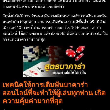
มีชื่อเสียงระดับโลก อีกทั้งผลตอบแทนที่ได้รับ มากกว่าเงินที่ใช้
วางเดิมพัน หลากหลายเท่าเลยทีเดียว
อีกทั้งยังไม่มีการกำหนด มันวางเดิมพันของจำนวนเงิน และนั่น
มันเท่ากับว่าทุกท่าน สามารถเดิมพันแบบไม่มีขั้นต่ำ หรือมีเงิน
เพียงแค่ 10 บาท ก็สามารถสร้างผลกำไร ไปกับเกมบาคาร่า
ออนไลน์ ได้อย่างสะดวกและปลอดภัย ที่นี่ที่เดียวที่เหมาะสม ใน
การแทงบาคาร่ามากที่สุด
เทคนิคให้การเดิมพันบาคาร่า
ออนไลน์ที่จะทำให้ผู้เล่นทุกท่าน เกิด
ความคุ้มค่ามากที่สุด