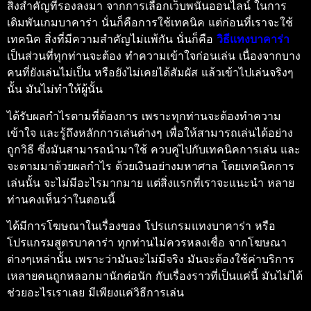
สิ่งสำคัญที่รองลงมา จากการเลือกเว็บพนันออนไลน์ ในการ
เดิมพันเกมบาคาร่า นั่นก็คือการใช้เทคนิค แต่ก่อนที่เราจะใช้
เทคนิค สิ่งที่มีความสำคัญไม่แพ้กัน นั่นก็คือ
วิธีแทงบาคาร่า
เป็นส่วนที่ทุกท่านจะต้อง ทำความเข้าใจก่อนเล่น เนื่องจากบาง
คนที่ยังเล่นไม่เป็น หรือยังไม่เคยได้สัมผัส แล้วเข้าไปเล่นจริงๆ
นั้น มันไม่ทำให้ผู้นั้น
ได้รับผลกำไรตามที่ต้องการ เพราะทุกท่านจะต้องทำความ
เข้าใจ และรู้ถึงหลักการเล่นต่างๆ เพื่อให้สามารถเล่นได้อย่าง
ถูกวิธี ซึ่งมันสามารถนำมาใช้ ควบคู่ไปกับเทคนิคการเล่น และ
จะตามมาด้วยผลกำไร ด้วยเงินอย่างมหาศาล โดยเทคนิคการ
เล่นนั้น จะไม่มีอะไรมากมาย แต่สิ่งแรกที่เราจะแนะนำ หลาย
ท่านคงเห็นว่าในตอนนี้
ได้มีการโฆษณาในเรื่องของ โปรแกรมแทงบาคาร่า หรือ
โปรแกรมสูตรบาคาร่า ทุกท่านไม่ควรหลงเชื่อ จากโฆษณา
ต่างๆเหล่านั้น เพราะว่ามันจะไม่มีจริง มันจะต้องใช้ค่าบริการ
เหลายคนถูกหลอกมานักต่อนัก กับเรื่องราวที่เป็นแค่นี้ มันไม่ได้
ช่วยอะไรเราเลย มีเพียงแค่วิธีการเล่น