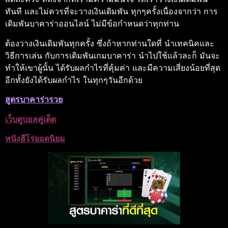
ทันที และไม่ควรที่จะวางเงินเดิมพัน ทุกๆครั้งเนื่องจากว่า การ
เดิมพันบาคาร่าออนไลน์ ไม่มีข้อกำหนดว่าทุกท่าน
ต้องวางเงินเดิมพันทุกครั้ง ซึ่งถ้าหากท่านใดที่ นำเทคนิคและ
วิธีการเล่น กับการเดิมพันเกมบาคาร่า นำไปใช้แล้วละก็ มันจะ
ทำให้เขาผู้นั้น ได้รับผลกำไรที่คุ้มค่า และมีความเสี่ยงน้อยที่สุด
อีกทั้งยังได้รับผลกำไร ในทุกๆวันอีกด้วย
สูตรบาคาร่ารวย
เว็บดูบอลคู่เด็ด
หนังฮีโร่ยอดนิยม