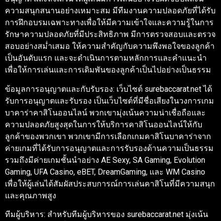
ความสนุกสนานอย่างเหมาะสม มีทีมงานความปลอดภัยที่ได้รับ
การฝึกอบรมเฉพาะทางเพื่อให้มีความเข้าใจและความรู้ในการ
รักษาความปลอดภัยที่มีประสิทธิภาพ มีการตรวจสอบและตรวจ
สอบอย่างสม่ำเสมอ ให้ความสำคัญกับความพึงพอใจของลูกค้า
เป็นอันดับแรก และจะดำเนินการตามหลักการและคำแนะนำ
เพื่อให้การเล่นและการเดิมพันของลูกค้าเป็นไปอย่างเป็นธรรม
ข้อมูลการอนุญาตและกับรับรอง:
เว็บไซต์ surebaccarat.net ได้
รับการอนุญาตและรับรอง เป็นเว็บไซต์ที่มีชื่อเสียงในวงการเกม
บาคาร่าคาสิโนออนไลน์ พวกเขามุ่งเน้นความน่าเชื่อถือและ
ความปลอดภัยสูงสุดในการให้บริการคาสิโนออนไลน์ให้กับ
ลูกค้าของพวกเขา พวกเขามีการเลือกเกมคาสิโนบาคาร่าจาก
ค่ายเกมที่ได้รับการอนุญาตและการรับรองด้านความเป็นธรรม
รวมถึงมีค่ายเกมชั้นนำอย่าง AE Sexy, SA Gaming, Evolution
Gaming, UFA Casino, eBET, DreamGaming, และ WM Casino
เพื่อให้ผู้เล่นได้สัมผัสประสบการณ์การเล่นคาสิโนที่มีความสนุก
และคุณภาพสูง
ทีมผู้บริหาร:
สำหรับทีมผู้บริหารของ surebaccarat.net มุ่งเน้น