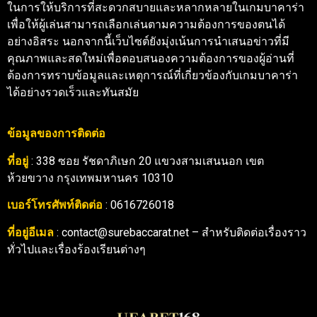
ในการให้บริการที่สะดวกสบายและหลากหลายในเกมบาคาร่า
เพื่อให้ผู้เล่นสามารถเลือกเล่นตามความต้องการของตนได้
อย่างอิสระ นอกจากนี้เว็บไซต์ยังมุ่งเน้นการนำเสนอข่าวที่มี
คุณภาพและสดใหม่เพื่อตอบสนองความต้องการของผู้อ่านที่
ต้องการทราบข้อมูลและเหตุการณ์ที่เกี่ยวข้องกับเกมบาคาร่า
ได้อย่างรวดเร็วและทันสมัย
ข้อมูลของการติดต่อ
ที่อยู่
: 338 ซอย รัชดาภิเษก 20 แขวงสามเสนนอก เขต
ห้วยขวาง กรุงเทพมหานคร 10310
เบอร์โทรศัพท์ติดต่อ
:
0616726018
ที่อยู่อีเมล
:
contact@surebaccarat.net
–
สำหรับติดต่อเรื่องราว
ทั่วไปและเรื่องร้องเรียนต่างๆ